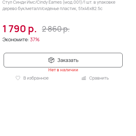
Стул Синди Имс/Cindy Eames (мод.001)/1 шт. в упаковке
дерево бук/металл/сиденье пластик, 51х46х82.5с
1 790
р.
2 860
р.
Экономите:
37%
Заказать
Нет в наличии
В избранное
Сравнить