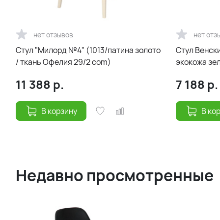
нет отзывов
нет отз
Стул "Милорд №4" (1013/патина золото
Стул Венски
/ ткань Офелия 29/2 com)
экокожа зе
11 388
р.
7 188
р.
В корзину
В ко
Недавно просмотренные