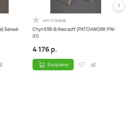
нет отзывов
е) Белый
Стул 638-B Alex soft (PATCHWORK PW-
01)
3
4 176
р.
В корзину