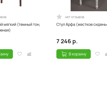
ывов
нет отзывов
й мягкий (темный тон,
Стул Арфа (жесткое сидень
леная)
7 246
р.
рзину
В корзину