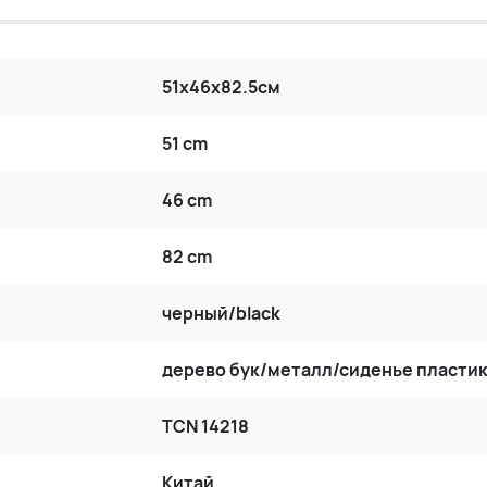
51x46x82.5см
51 cm
46 cm
82 cm
черный/black
дерево бук/металл/сиденье пласти
TCN 14218
Китай