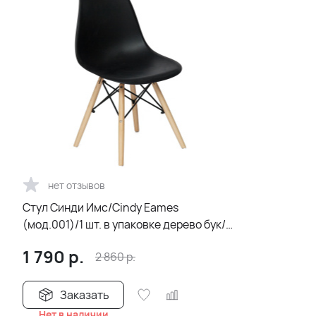
нет отзывов
Стул Синди Имс/Cindy Eames
(мод.001)/1 шт. в упаковке дерево бук/
металл/сиденье пластик, 51х46х82.5с
1 790
р.
2 860
р.
Заказать
Нет в наличии