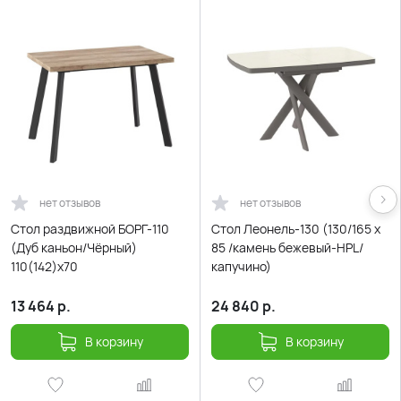
нет отзывов
нет отзывов
Стол раздвижной БОРГ-110
Стол Леонель-130 (130/165 х
(Дуб каньон/Чёрный)
85 /камень бежевый-HPL/
110(142)х70
капучино)
13 464
р.
24 840
р.
В корзину
В корзину