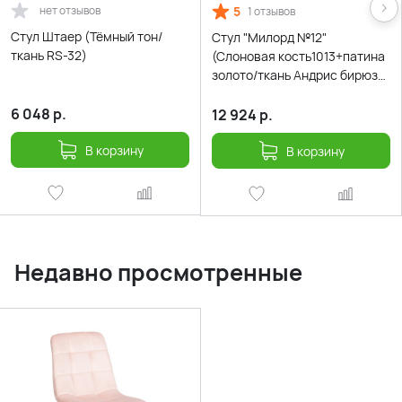
нет отзывов
5
1 отзывов
Стул Штаер (Тёмный тон/
Стул "Милорд №12"
ткань RS-32)
(Слоновая кость1013+патина
золото/ткань Андрис бирюза
Вензель)
6 048
р.
12 924
р.
В корзину
В корзину
Недавно просмотренные