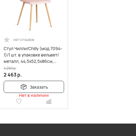
нет отзывов
Стул Чилли/Chilly (мод.7094-
1)/1 шт. в упаковке вельвет/
металл, 44,5х52,5х86см,
розовый HLR39/натура
4 260
р.
2 463
р.
Заказать
Нет в наличии