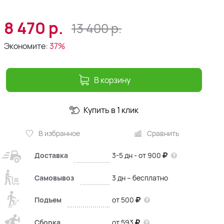
8 470
р.
13 400
р.
Экономите:
37%
В корзину
Купить в 1 клик
В избранное
Сравнить
Доставка
3-5 дн - от 900
Самовывоз
3 дн – бесплатно
Подъем
от 500
Сборка
от 593