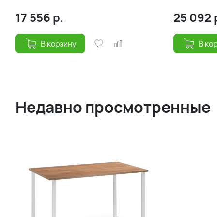
90/125
180(240)х9
17 556
р.
25 092
В корзину
В ко
Недавно просмотренные