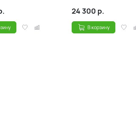
5
(205)х90
р.
24 300
р.
рзину
В корзину