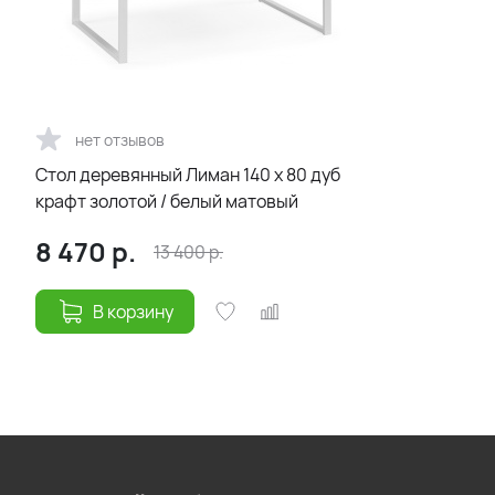
нет отзывов
Стол деревянный Лиман 140 x 80 дуб
крафт золотой / белый матовый
8 470
р.
13 400
р.
В корзину