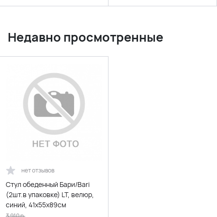
Недавно просмотренные
нет отзывов
Стул обеденный Бари/Bari
(2шт.в упаковке) LT, велюр,
синий, 41х55х89см
3 910
р.