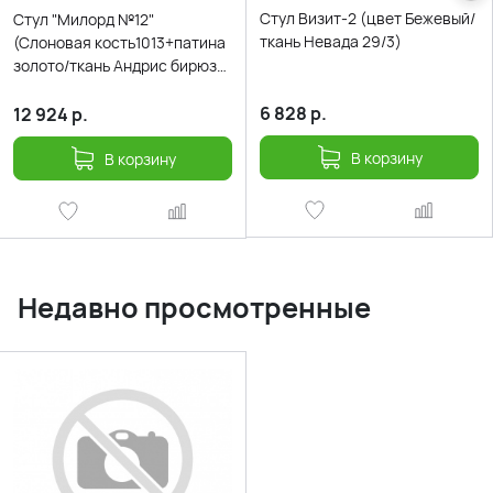
Стул Визит-2 (цвет Бежевый/
Стул "Милорд №12"
ткань Невада 29/3)
(Слоновая кость1013+патина
золото/ткань Андрис бирюза
Вензель)
6 828
р.
12 924
р.
В корзину
В корзину
Недавно просмотренные