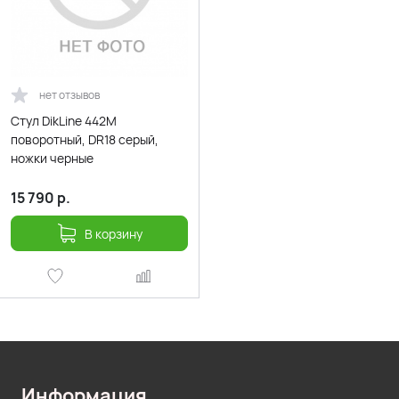
нет отзывов
Стул DikLine 442М
поворотный, DR18 серый,
ножки черные
15 790
р.
В корзину
Информация