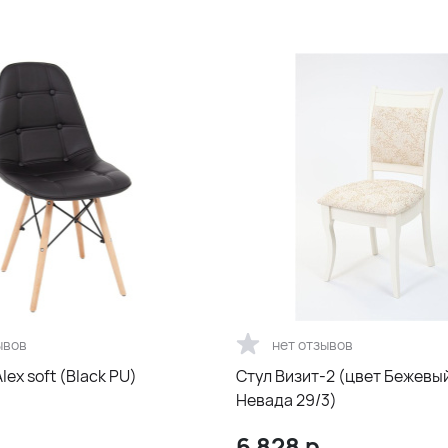
ывов
нет отзывов
lex soft (Black PU)
Стул Визит-2 (цвет Бежевый
Невада 29/3)
.
6 828
р.