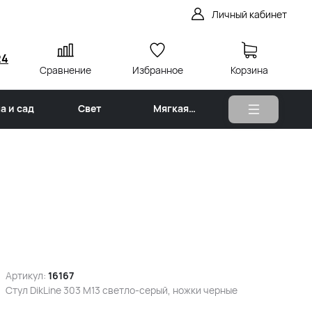
Личный кабинет
24
Сравнение
Избранное
Корзина
а и сад
Свет
Мягкая
мебель
Артикул:
16167
Стул DikLine 303 M13 светло-серый, ножки черные