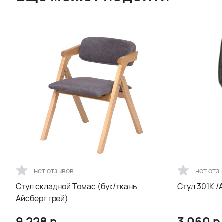
нет отзывов
нет отз
Стул складной Томас (бук/ткань
Стул 301K /A
Айсберг грей)
9 228
р.
3 060
р