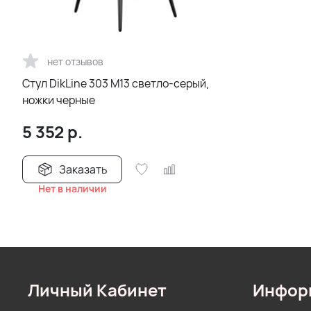
нет отзывов
Стул DikLine 303 M13 светло-серый,
ножки черные
5 352
р.
Заказать
Нет в наличии
Личный Кабинет
Инфор