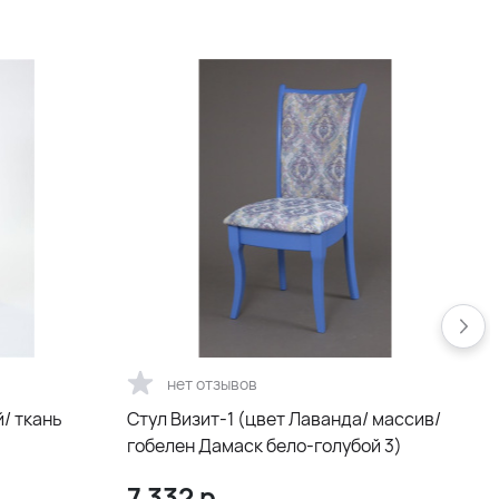
нет отзывов
/ ткань
Стул Визит-1 (цвет Лаванда/ массив/
гобелен Дамаск бело-голубой 3)
0
7 332
р.