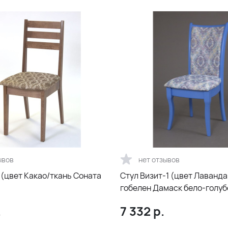
ывов
нет отзывов
 (цвет Какао/ткань Соната
Стул Визит-1 (цвет Лаванда
гобелен Дамаск бело-голуб
.
7 332
р.