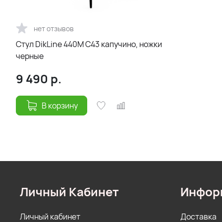
нет отзывов
Стул DikLine 440М C43 капучино, ножки
черные
9 490
р.
В корзину
Личный Кабинет
Инфор
Личный кабинет
Доставка