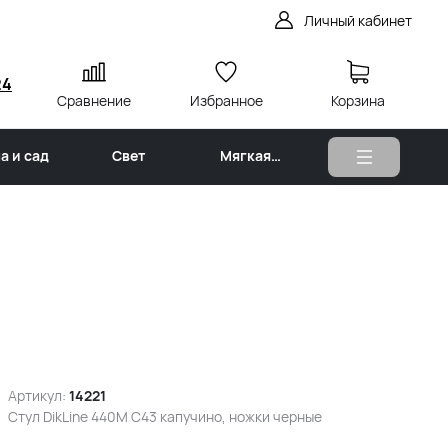
Личный кабинет
24
Сравнение
Избранное
Корзина
а и сад
Свет
Мягкая
мебель
Артикул:
14221
Стул DikLine 440М C43 капучино, ножки черные