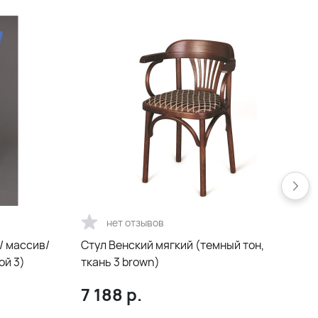
нет отзывов
/ массив/
Стул Венский мягкий (темный тон,
ой 3)
ткань 3 brown)
т
7 188
р.