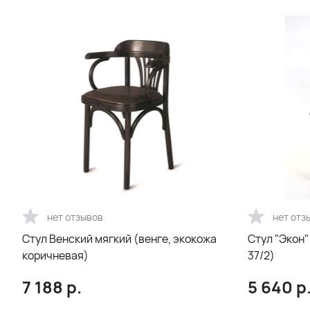
нет отзывов
нет отз
Стул Венский мягкий (венге, экокожа
Стул "Экон"
коричневая)
37/2)
7 188
р.
5 640
р