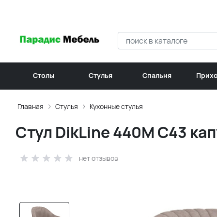
Столы
Стулья
Спальня
Прих
Главная
Стулья
Кухонные стулья
Стул DikLine 440М C43 ка
нет отзывов